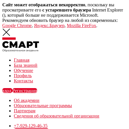
Сайт может отображаться некорректно
, поскольку вы
просматриваете его
с устаревшего браузера
Internet Explorer
(
), который больше не поддерживается Microsoft.
Рекомендуем обновить браузер на любой из современных:
Google Chrome
,
Яндекс.Браузер
,
Mozilla FireFox
.
Главная
База знаний
Обучение
Профиль
Контакты
вход
Регистрация
Об академии
Образовательные программы
Партнерам
Сведения об образовательной организации
+7-929-129-46-35