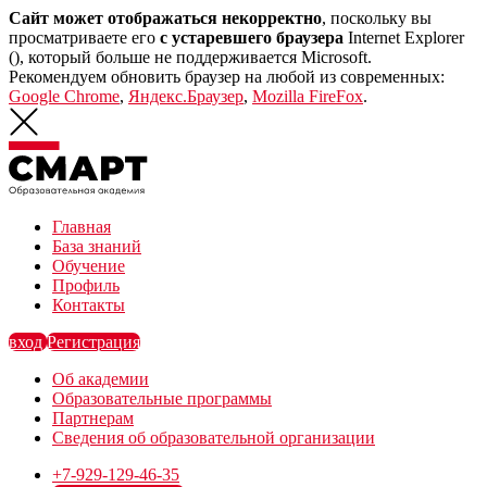
Сайт может отображаться некорректно
, поскольку вы
просматриваете его
с устаревшего браузера
Internet Explorer
(
), который больше не поддерживается Microsoft.
Рекомендуем обновить браузер на любой из современных:
Google Chrome
,
Яндекс.Браузер
,
Mozilla FireFox
.
Главная
База знаний
Обучение
Профиль
Контакты
вход
Регистрация
Об академии
Образовательные программы
Партнерам
Сведения об образовательной организации
+7-929-129-46-35