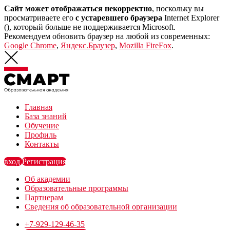
Сайт может отображаться некорректно
, поскольку вы
просматриваете его
с устаревшего браузера
Internet Explorer
(
), который больше не поддерживается Microsoft.
Рекомендуем обновить браузер на любой из современных:
Google Chrome
,
Яндекс.Браузер
,
Mozilla FireFox
.
Главная
База знаний
Обучение
Профиль
Контакты
вход
Регистрация
Об академии
Образовательные программы
Партнерам
Сведения об образовательной организации
+7-929-129-46-35