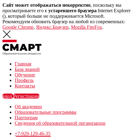
Сайт может отображаться некорректно
, поскольку вы
просматриваете его
с устаревшего браузера
Internet Explorer
(
), который больше не поддерживается Microsoft.
Рекомендуем обновить браузер на любой из современных:
Google Chrome
,
Яндекс.Браузер
,
Mozilla FireFox
.
Главная
База знаний
Обучение
Профиль
Контакты
вход
Регистрация
Об академии
Образовательные программы
Партнерам
Сведения об образовательной организации
+7-929-129-46-35