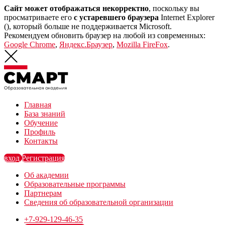
Сайт может отображаться некорректно
, поскольку вы
просматриваете его
с устаревшего браузера
Internet Explorer
(
), который больше не поддерживается Microsoft.
Рекомендуем обновить браузер на любой из современных:
Google Chrome
,
Яндекс.Браузер
,
Mozilla FireFox
.
Главная
База знаний
Обучение
Профиль
Контакты
вход
Регистрация
Об академии
Образовательные программы
Партнерам
Сведения об образовательной организации
+7-929-129-46-35