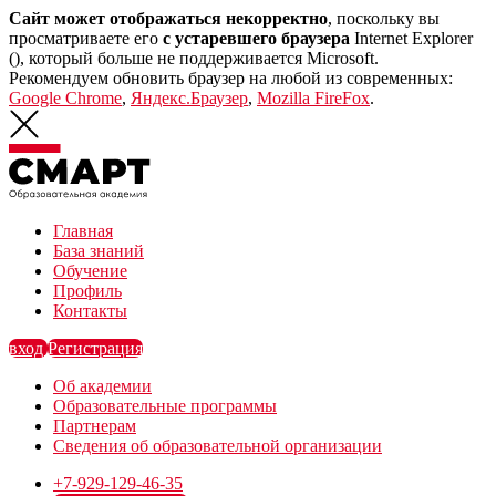
Сайт может отображаться некорректно
, поскольку вы
просматриваете его
с устаревшего браузера
Internet Explorer
(
), который больше не поддерживается Microsoft.
Рекомендуем обновить браузер на любой из современных:
Google Chrome
,
Яндекс.Браузер
,
Mozilla FireFox
.
Главная
База знаний
Обучение
Профиль
Контакты
вход
Регистрация
Об академии
Образовательные программы
Партнерам
Сведения об образовательной организации
+7-929-129-46-35