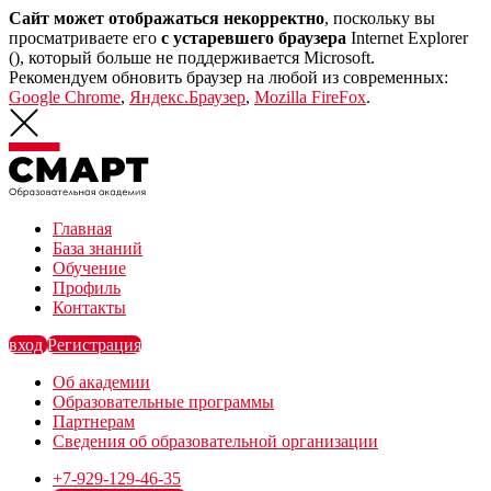
Сайт может отображаться некорректно
, поскольку вы
просматриваете его
с устаревшего браузера
Internet Explorer
(
), который больше не поддерживается Microsoft.
Рекомендуем обновить браузер на любой из современных:
Google Chrome
,
Яндекс.Браузер
,
Mozilla FireFox
.
Главная
База знаний
Обучение
Профиль
Контакты
вход
Регистрация
Об академии
Образовательные программы
Партнерам
Сведения об образовательной организации
+7-929-129-46-35