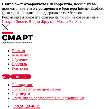
Сайт может отображаться некорректно
, поскольку вы
просматриваете его
с устаревшего браузера
Internet Explorer
(
), который больше не поддерживается Microsoft.
Рекомендуем обновить браузер на любой из современных:
Google Chrome
,
Яндекс.Браузер
,
Mozilla FireFox
.
Главная
База знаний
Обучение
Профиль
Контакты
вход
Регистрация
Об академии
Образовательные программы
Партнерам
Сведения об образовательной организации
+7-929-129-46-35