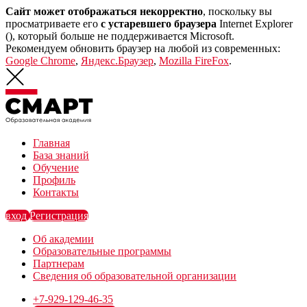
Сайт может отображаться некорректно
, поскольку вы
просматриваете его
с устаревшего браузера
Internet Explorer
(
), который больше не поддерживается Microsoft.
Рекомендуем обновить браузер на любой из современных:
Google Chrome
,
Яндекс.Браузер
,
Mozilla FireFox
.
Главная
База знаний
Обучение
Профиль
Контакты
вход
Регистрация
Об академии
Образовательные программы
Партнерам
Сведения об образовательной организации
+7-929-129-46-35